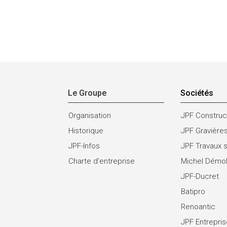
Le Groupe
Sociétés
Organisation
JPF Construc
Historique
JPF Gravière
JPF-Infos
JPF Travaux 
Charte d'entreprise
Michel Démol
JPF-Ducret
Batipro
Renoantic
JPF Entrepri