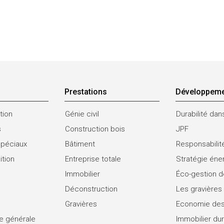
Prestations
Développeme
tion
Génie civil
Durabilité dan
s
Construction bois
JPF
spéciaux
Bâtiment
Responsabilit
ition
Entreprise totale
Stratégie éne
Immobilier
Éco-gestion d
Déconstruction
Les gravières
Gravières
Economie des
se générale
Immobilier du