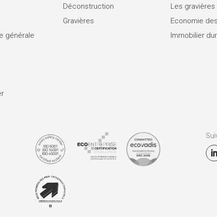
Déconstruction
Les gravières
Gravières
Economie des
se générale
Immobilier du
er
Sui