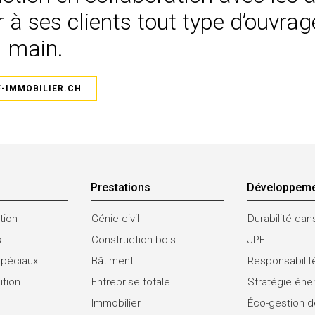
r à ses clients tout type d’ouvrag
main.
F-IMMOBILIER.CH
Prestations
Développeme
tion
Génie civil
Durabilité dan
s
Construction bois
JPF
spéciaux
Bâtiment
Responsabilit
ition
Entreprise totale
Stratégie éne
Immobilier
Éco-gestion d