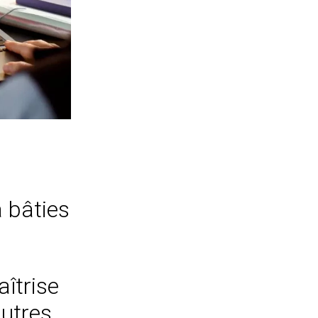
à bâties
aîtrise
autres