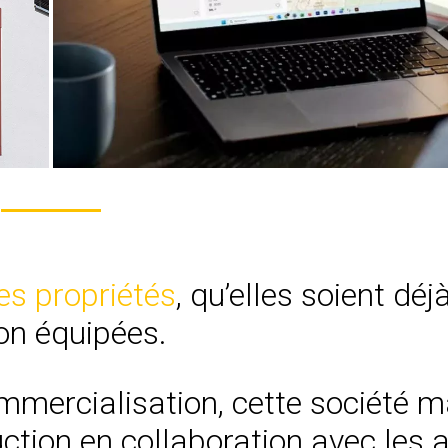
les propriétés
, qu’elles soient déj
on équipées.
mmercialisation, cette société m
ction en collaboration avec les 