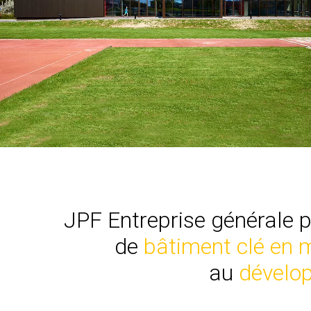
JPF Entreprise générale p
de
bâtiment clé en 
au
dévelo