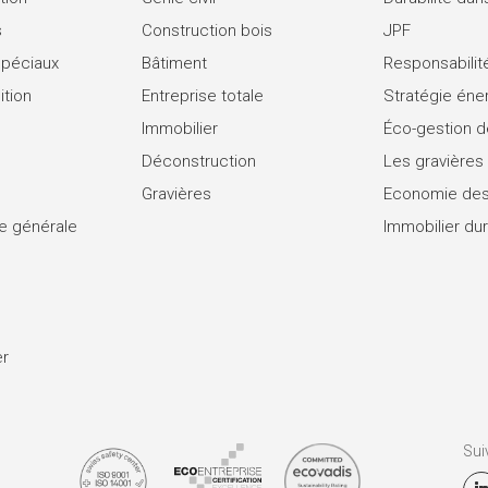
s
Construction bois
JPF
spéciaux
Bâtiment
Responsabilit
ition
Entreprise totale
Stratégie éne
Immobilier
Éco-gestion d
Déconstruction
Les gravières
Gravières
Economie des
se générale
Immobilier du
er
Sui