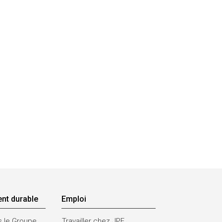
nt durable
Emploi
s le Groupe
Travailler chez JPF