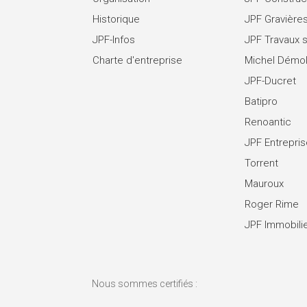
Historique
JPF Gravière
JPF-Infos
JPF Travaux 
Charte d'entreprise
Michel Démol
JPF-Ducret
Batipro
Renoantic
JPF Entrepri
Torrent
Mauroux
Roger Rime
JPF Immobili
Nous sommes certifiés :